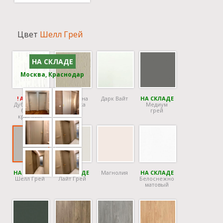
Цвет
Шелл Грей
НА СКЛАДЕ
Москва, Краснодар
! АКЦИЯ !
Дуб Серена
Дарк Вайт
НА СКЛАДЕ
Дуб Серена
керамика
Медиум
белый
грей
кристалл
НА СКЛАДЕ
НА СКЛАДЕ
Магнолия
НА СКЛАДЕ
Шелл Грей
Лайт Грей
Белоснежно
матовый