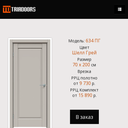
Каталог
Магазины
634 ПГ
Модель:
Стать дилером
Цвет
Шелл Грей
Контакты
Размер
70 x 200
см
+7 (495) 150-95-21
Врезка
ежедневно 9:00 - 18:00
РРЦ полотно
9 730
от
р.
0.00 р.
РРЦ Комплект
15 890
от
р.
Кабинет
В заказ