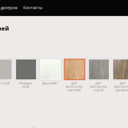
 дилером
Контакты
рей
л Грей
Медиум
Дарк Вайт
Дуб
Дуб
Дуб
грей
винчестер
винчестер
винчест
светлый
серый
трюфел