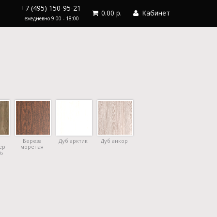
+7 (495) 150-95-21
0.00 р.
Кабинет
ежедневно 9:00 - 18:00
Береза
Дуб арктик
Дуб анкор
ер
мореная
ь