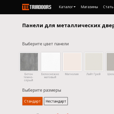
Каталог
Магазины
Стать
Панели для металлических две
Выберите цвет панели
Бетон
Белоснежно
Магнолия
Лайт Грей
Шел
темно-
матовый
серый
Выберите размеры
Стандарт
Нестандарт