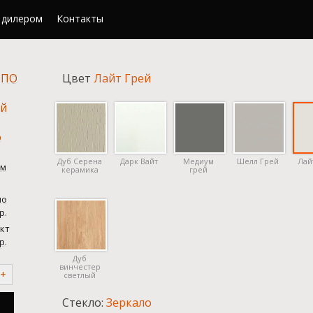
 дилером
Контакты
 ПО
Цвет
Лайт Грей
ей
о
Дуб Серена
Дарк Вайт
Медиум
Шелл Грей
Лай
м
керамика
грей
но
р.
кт
р.
Дуб
винчестер
+
светлый
Стекло:
Зеркало