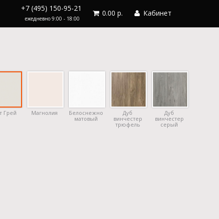
+7 (495) 150-95-21
0.00 р.
Кабинет
ежедневно 9:00 - 18:00
т Грей
Магнолия
Белоснежно
Дуб
Дуб
матовый
винчестер
винчестер
трюфель
серый