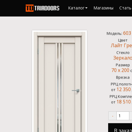
Каталог
Магазины
Стать
603
Модель:
Цвет
Лайт Гр
Стекло
Зеркал
Размер
70 x 200
с
Врезка
РРЦ полот
12 350
от
РРЦ Компле
18 510
от
-
В заказ