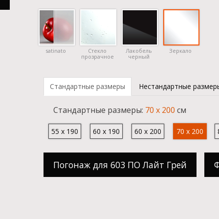
satinato
Стекло
Лакобель
Зеркало
прозрачное
черный
Стандартные размеры
Нестандартные размер
Cтандартные размеры:
70 x 200
см
55 x 190
60 x 190
60 x 200
70 x 200
Погонаж для 603 ПО Лайт Грей