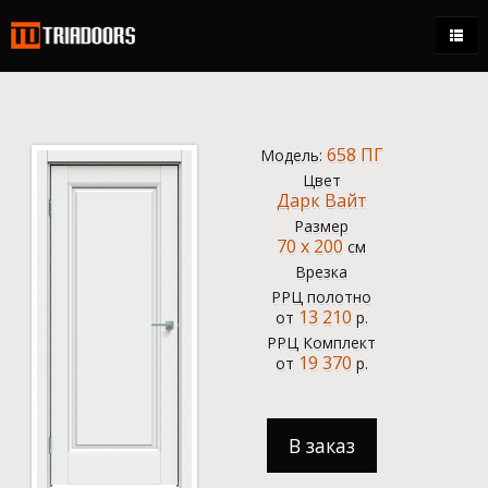
Каталог
Магазины
658 ПГ
Модель:
Стать дилером
Цвет
Дарк Вайт
Контакты
Размер
70 x 200
см
+7 (495) 150-95-21
Врезка
ежедневно 9:00 - 18:00
РРЦ полотно
13 210
от
р.
0.00 р.
РРЦ Комплект
19 370
от
р.
Кабинет
В заказ