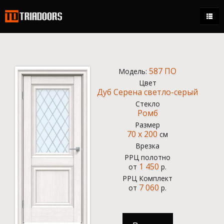
Каталог
Магазины
587 ПО
Модель:
Стать дилером
Цвет
Дуб Серена светло-серый
Контакты
Стекло
Ромб
+7 (495) 150-95-21
Размер
70 x 200
ежедневно 9:00 - 18:00
см
Врезка
0.00 р.
РРЦ полотно
1 450
от
р.
Кабинет
РРЦ Комплект
7 060
от
р.