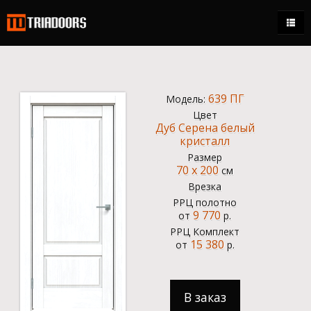
Каталог
Магазины
639 ПГ
Модель:
Стать дилером
Цвет
Дуб Серена белый
Контакты
кристалл
Размер
70 x 200
+7 (495) 150-95-21
см
ежедневно 9:00 - 18:00
Врезка
РРЦ полотно
0.00 р.
9 770
от
р.
РРЦ Комплект
Кабинет
15 380
от
р.
В заказ