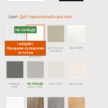
Цвет
Дуб Серена белый кристалл
НА СКЛАДЕ
! АКЦИЯ !
Продаем складские
! АКЦИЯ !
! АКЦИЯ !
Дуб Серена
Дарк Вайт
Дуб патина
Дуб Серена
керамика
остатки
серый
белый
кристалл
Медиум
НА СКЛАДЕ
Лайт Грей
Магнолия
грей
Шелл Грей