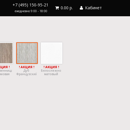
+7 (495) 150-95-21
0.00 р.
Кабинет
ежедневно 9:00 - 18:00
КЦИЯ !
! АКЦИЯ !
! АКЦИЯ !
венница
Дуб
Белоснежно
мовая
Французский
матовый