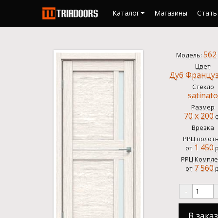
Каталог
Магазины
Стать
562
Модель:
Цвет
Дуб Францу
Стекло
satinato
Размер
70 x 200
с
Врезка
РРЦ полот
1 450
от
р
РРЦ Компле
7 560
от
р
-
В заказ