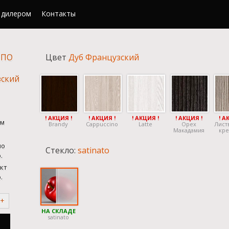
 дилером
Контакты
 ПО
Цвет
Дуб Французский
зский
! АКЦИЯ !
! АКЦИЯ !
! АКЦИЯ !
! АКЦИЯ !
! А
м
Brandy
Cappuccino
Latte
Орех
Лист
Макадамия
кре
но
Стекло:
satinato
.
кт
.
+
НА СКЛАДЕ
satinato