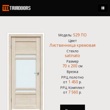
Каталог
Магазины
529 ПО
Модель:
Стать дилером
Цвет
Лиственница кремовая
Контакты
Стекло
satinato
+7 (495) 150-95-21
Размер
70 x 200
ежедневно 9:00 - 18:00
см
Врезка
0.00 р.
РРЦ полотно
1 450
от
р.
Кабинет
РРЦ Комплект
7 560
от
р.