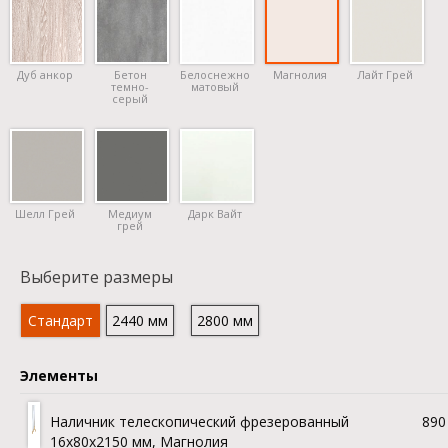
Дуб анкор
Бетон
Белоснежно
Магнолия
Лайт Грей
темно-
матовый
серый
Шелл Грей
Медиум
Дарк Вайт
грей
Выберите размеры
Стандарт
2440 мм
2800 мм
Элементы
Наличник телескопический фрезерованный
890 
16х80x2150 мм, Магнолия